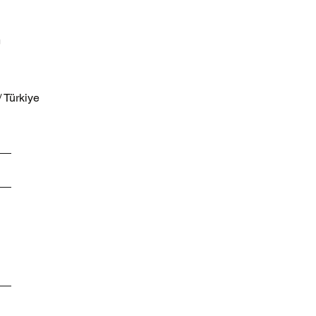
m
/ Türkiye