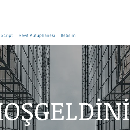
Script
Revit Kütüphanesi
İletişim
OŞGELDİN