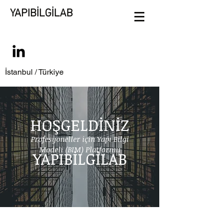
YAPIBİLGİLAB
İstanbul / Türkiye
HOŞGELDİNİZ
Profesyoneller için Yapı Bilgi
Modeli (BIM) Platformu
YAPIBİLGİLAB