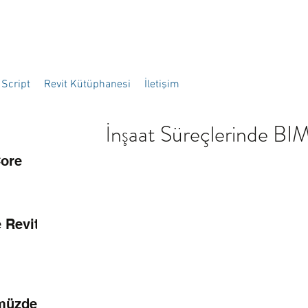
Script
Revit Kütüphanesi
İletişim
İnşaat Süreçlerinde BI
Core
 Revit
müzden