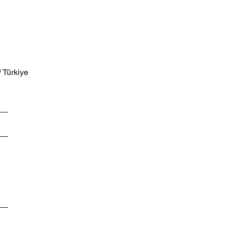
m
/ Türkiye